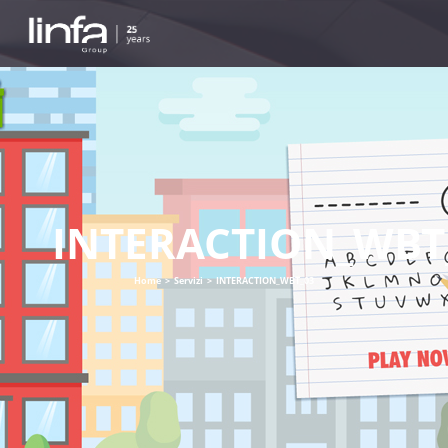
INTERACTION_WBT
Home
>
Servizi
>
INTERACTION_WBT_03