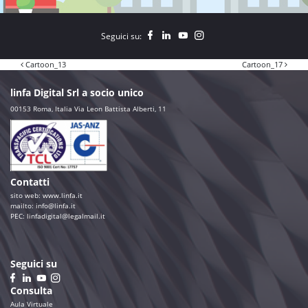
Seguici su:
Navigazione articoli
Cartoon_13
Cartoon_17
linfa Digital Srl a socio unico
00153 Roma, Italia Via Leon Battista Alberti, 11
Contatti
sito web:
www.linfa.it
mailto: info@linfa.it
PEC:
linfadigital@legalmail.it
Seguici su
Consulta
Aula Virtuale