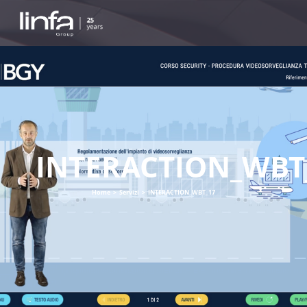
INTERACTION_WBT
Home
>
Servizi
>
INTERACTION_WBT_17