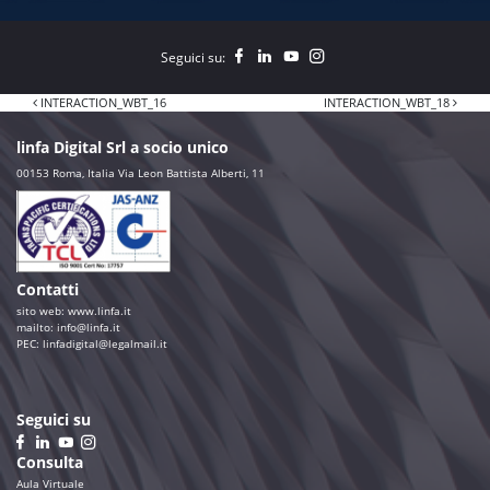
Seguici su:
Navigazione articoli
INTERACTION_WBT_16
INTERACTION_WBT_18
linfa Digital Srl a socio unico
00153 Roma, Italia Via Leon Battista Alberti, 11
Contatti
sito web:
www.linfa.it
mailto: info@linfa.it
PEC:
linfadigital@legalmail.it
Seguici su
Consulta
Aula Virtuale