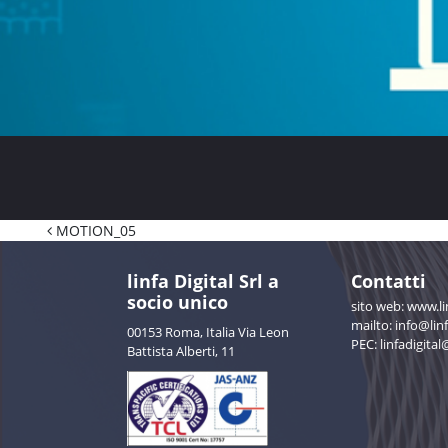
Navigazione articoli
MOTION_05
linfa Digital Srl a
Contatti
socio unico
sito web:
www.lin
mailto: info@linf
00153 Roma, Italia Via Leon
PEC:
linfadigital
Battista Alberti, 11