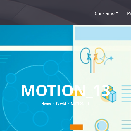
Chi siamo
P
MOTION_13
Home
>
Servizi
>
MOTION_13