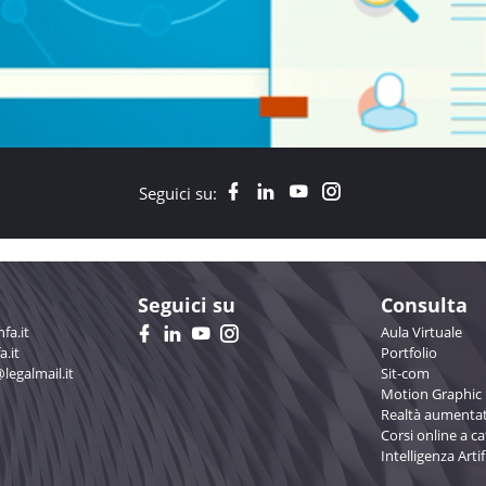
Seguici su:
Seguici su
Consulta
fa.it
Aula Virtuale
a.it
Portfolio
@legalmail.it
Sit-com
Motion Graphic
Realtà aumentat
Corsi online a c
Intelligenza Artif