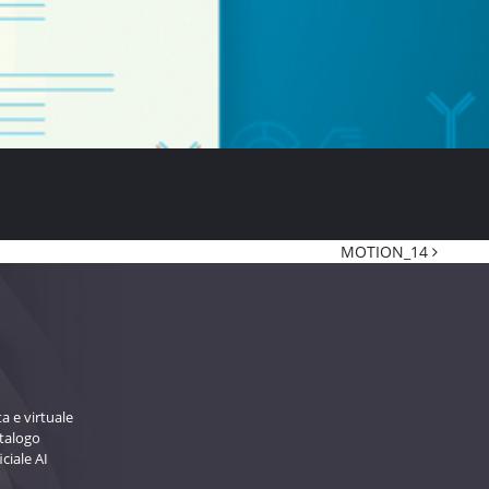
MOTION_14
a e virtuale
atalogo
iciale AI