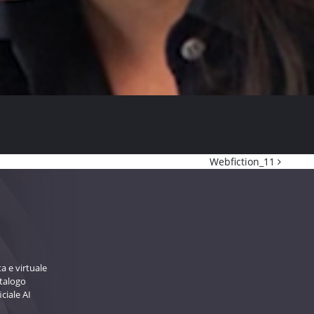
Webfiction_11
a e virtuale
atalogo
iciale AI