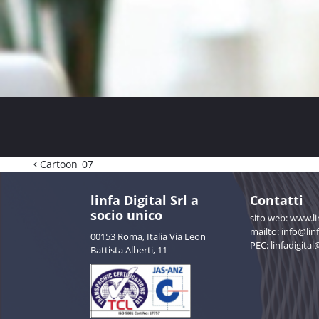
Navigazione articoli
Cartoon_07
linfa Digital Srl a
Contatti
socio unico
sito web:
www.lin
mailto: info@linf
00153 Roma, Italia Via Leon
PEC:
linfadigital
Battista Alberti, 11