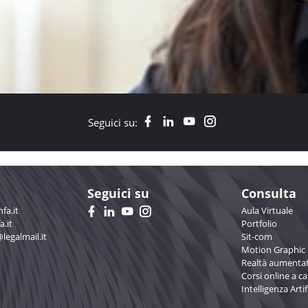
Seguici su:
Seguici su
Consulta
fa.it
Aula Virtuale
a.it
Portfolio
@legalmail.it
Sit-com
Motion Graphic
Realtà aumentat
Corsi online a c
Intelligenza Artif