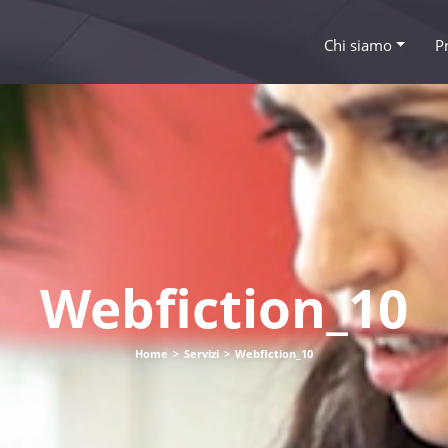
Chi siamo
P
Webfiction_10
Home
>
Servizi
>
Webfiction_10